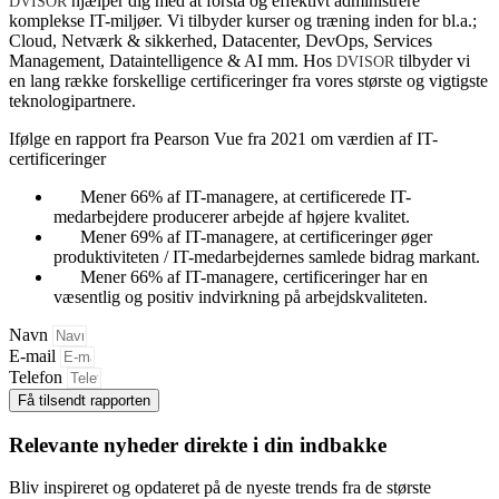
hjælper dig med at forstå og effektivt administrere
DVISOR
komplekse IT-miljøer
.
Vi tilbyder kurser og træning inden for bl.a.;
Cloud, Netværk & sikkerhed, Datacenter, DevOps, Services
Management, Dataintelligence & AI mm. Hos
tilbyder vi
DVISOR
en lang række forskellige certificeringer fra vores største og vigtigste
teknologipartnere.
Ifølge en rapport fra Pearson Vue fra 2021 om værdien af IT-
certificeringer
Mener 66% af IT-managere, at certificerede IT-
medarbejdere producerer arbejde af højere kvalitet.
Mener 69% af IT-managere, at certificeringer øger
produktiviteten / IT-medarbejdernes samlede bidrag markant.
Mener 66% af IT-managere, certificeringer har en
væsentlig og positiv indvirkning på arbejdskvaliteten.
Navn
E-mail
Telefon
Få tilsendt rapporten
Relevante nyheder
direkte i din indbakke
Bliv inspireret og opdateret på de nyeste trends fra
de største