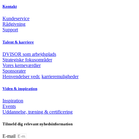
Kontakt
Kundeservice
Rådgivning
Support
Talent & karriere
DVISOR som arbejdsplads
Strategiske fokusområder
Vores kerneværdier
Sponsorater
Henvendelser vedr.
karrieremuligheder
Viden & inspiration
Inspiration
Events
Uddannelse, træning & certificering
Tilmeld dig relevant nyhedsinformation
E-mail