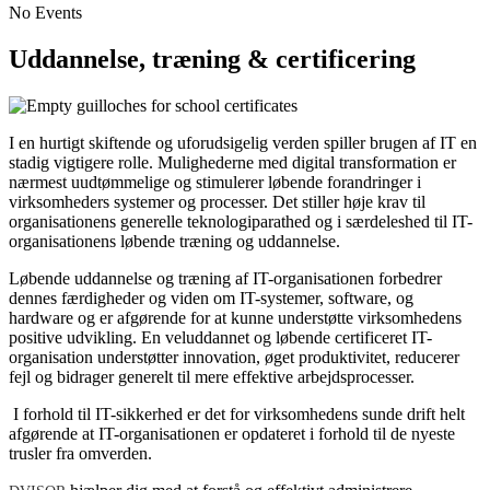
No Events
Uddannelse, træning & certificering
I en hurtigt skiftende og uforudsigelig verden spiller brugen af IT en
stadig vigtigere rolle. Mulighederne med digital transformation er
nærmest uudtømmelige og stimulerer løbende forandringer i
virksomheders systemer og processer. Det stiller høje krav til
organisationens generelle teknologiparathed og i særdeleshed til IT-
organisationens løbende træning og uddannelse.
Løbende uddannelse og træning af IT-organisationen forbedrer
dennes færdigheder og viden om IT-systemer, software
,
og
hardware og er afgørende for at kunne understøtte virksomhedens
positive udvikling. En veluddannet og løbende certificeret IT-
organisation understøtter innovation, øget produktivitet, reducerer
fejl og bidrager generelt til mere effektive arbejdsprocesser.
I forhold til IT-sikkerhed er det for virksomhedens sunde drift helt
afgørende at IT-organisationen er opdateret i forhold til de nyeste
trusler fra omverden.