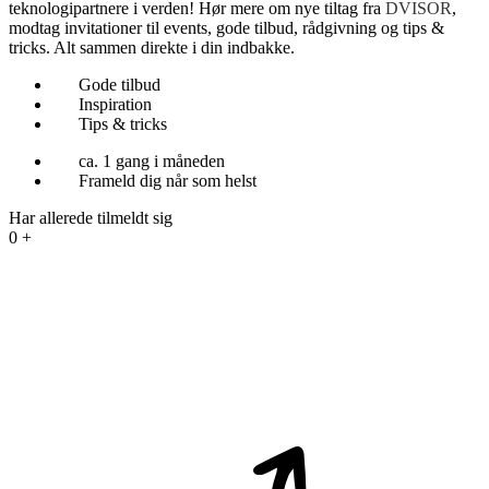
teknologipartnere i verden
! H
ør mere om
nye tiltag
fra
DVISOR
,
modtag
invitationer til events,
gode tilbud,
rådgivning
og
tips &
trick
s
. Alt sammen
direkte i din indbakke.
Gode tilbud
Inspiration
Tips & tricks
ca. 1 gang i måneden
Frameld dig når som helst
Har allerede tilmeldt sig
0
+