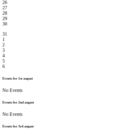
26
27
28
29
30
31
1
2
3
4
5
6
Events for
1st
august
No Events
Events for
2nd
august
No Events
Events for
3rd
august